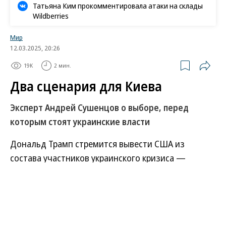
Татьяна Ким прокомментировала атаки на склады
Wildberries
Мир
12.03.2025, 20:26
19K
2 мин.
Два сценария для Киева
Эксперт Андрей Сушенцов о выборе, перед
которым стоят украинские власти
Дональд Трамп стремится вывести США из
состава участников украинского кризиса —
желательно путем устойчивого урегулирования
либо умыв руки и оставив желающим в Евросоюзе
продолжать поддержку Украины. После
скандальной встречи с Владимиром Зеленским в