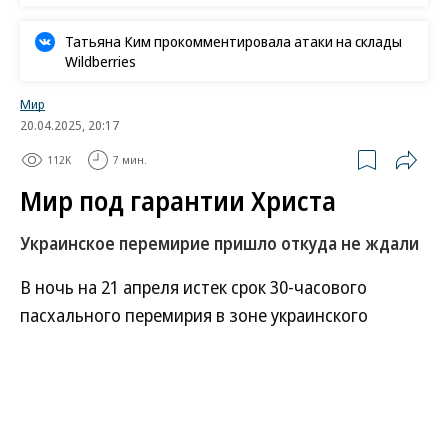
Татьяна Ким прокомментировала атаки на склады
Wildberries
Мир
20.04.2025, 20:17
112K
7 мин.
Мир под гарантии Христа
Украинское перемирие пришло откуда не ждали
В ночь на 21 апреля истек срок 30-часового
пасхального перемирия в зоне украинского
конфликта, объявленного президентом России
Владимиром Путиным. Поначалу отвергнув
инициативу Москвы, в Киеве вскоре не только
согласились прекратить боевые действия, но и в