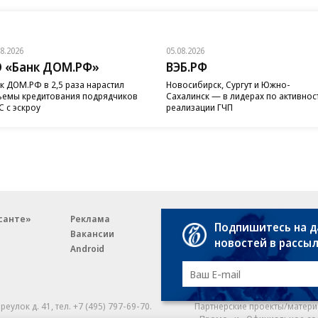
08.2026
05.08.2026
 «Банк ДОМ.РФ»
ВЭБ.РФ
к ДОМ.РФ в 2,5 раза нарастил
Новосибирск, Сургут и Южно-
емы кредитования подрядчиков
Сахалинск — в лидерах по активнос
 с эскроу
реализации ГЧП
санте»
Реклама
Обратная связь
Подпишитесь на 
Вакансии
Правовая информация
новостей в рассы
Android
E-mail рассылки
реулок д. 41,
тел. +7 (495) 797-69-70.
Партнерские проекты/матери