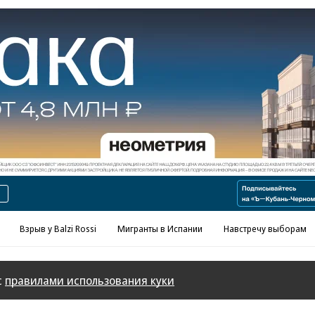
Реклама в «Ъ» www.kommersant.ru/ad
Взрыв у Balzi Rossi
Мигранты в Испании
Навстречу выборам
с
правилами использования куки