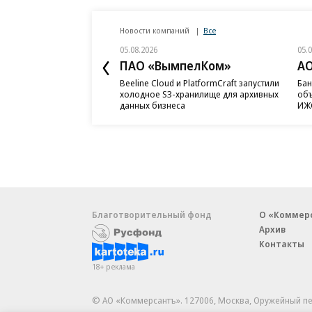
Новости компаний
Все
05.08.2026
05.
ПАО «ВымпелКом»
АО
Beeline Cloud и PlatformCraft запустили
Бан
холодное S3-хранилище для архивных
объ
данных бизнеса
ИЖС
Благотворительный фонд
О «Коммер
Архив
Контакты
18+ реклама
© АО «Коммерсантъ». 127006, Москва, Оружейный пе