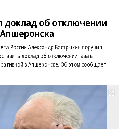
л доклад об отключении
е Апшеронска
ета России Александр Бастрыкин поручил
оставить доклад об отключении газа в
еративной в Апшеронске. Об этом сообщает
Развернуть на весь экран
Фо
Ал
Ко
Ко