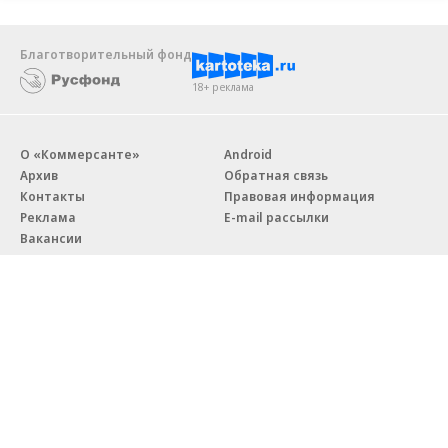
Благотворительный фонд
18+ реклама
О «Коммерсанте»
Android
Архив
Обратная связь
Контакты
Правовая информация
Реклама
E-mail рассылки
Вакансии
18+
© АО «Коммерсантъ». 127006, Москва, Оружейный переулок д. 41,
тел. +7 (495) 797-69-70.
Сетевое издание «Коммерсантъ» (доменное имя сайта:
kommersant.ru) зарегистрировано Федеральной службой
по надзору в сфере связи, информационных технологий и массовых
коммуникаций (Роскомнадзор), регистрационный номер и дата