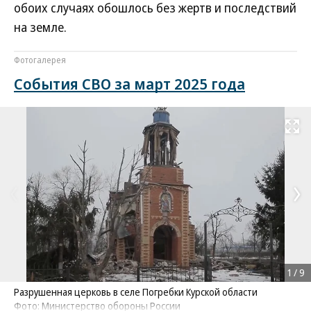
обоих случаях обошлось без жертв и последствий
на земле.
Фотогалерея
События СВО за март 2025 года
Развернуть на
1
/
9
Разрушенная церковь в селе Погребки Курской области
Фото: Министерство обороны России