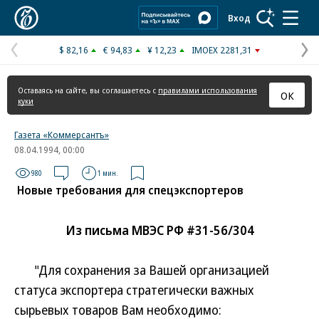
Коммерсантъ
Вход
$ 82,16
€ 94,83
¥ 12,23
IMOEX 2281,31
Предыдущая
С
страница
с
Оставаясь на сайте, вы соглашаетесь с
правилами использования
ОК
куки
Газета «Коммерсантъ»
08.04.1994, 00:00
980
1 мин.
Новые требования для спецэкспортеров
Из письма МВЭС РФ #31-56/304
"Для сохранения за Вашей организацией
статуса экспортера стратегически важных
сырьевых товаров Вам необходимо: