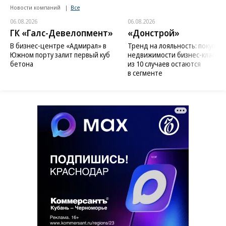
Новости компаний
Все
06.08.2026
06.08.2026
ГК «Галс-Девелопмент»
«Донстрой»
В бизнес-центре «Адмирал» в
Тренд на лояльность: покупат
Южном порту залит первый куб
недвижимости бизнес-класса в
бетона
из 10 случаев остаются
в сегменте