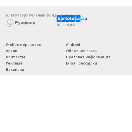
Благотворительный фонд
18+ реклама
О «Коммерсанте»
Android
Архив
Обратная связь
Контакты
Правовая информация
Реклама
E-mail рассылки
Вакансии
18+
© АО «Коммерсантъ». 127006, Москва, Оружейный переулок д. 41,
тел. +7 (495) 797-69-70.
Сетевое издание «Коммерсантъ» (доменное имя сайта:
kommersant.ru) зарегистрировано Федеральной службой
по надзору в сфере связи, информационных технологий и массовых
коммуникаций (Роскомнадзор), регистрационный номер и дата