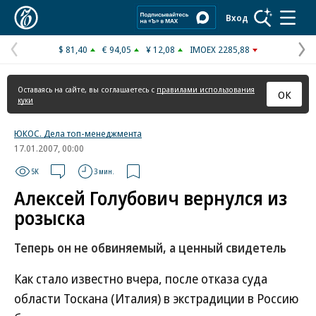
Коммерсантъ
Вход
$ 81,40
€ 94,05
¥ 12,08
IMOEX 2285,88
Предыдущая
С
страница
с
Оставаясь на сайте, вы соглашаетесь с
правилами использования
ОК
куки
ЮКОС. Дела топ-менеджмента
17.01.2007, 00:00
5K
3 мин.
Алексей Голубович вернулся из
розыска
Теперь он не обвиняемый, а ценный свидетель
Как стало известно вчера, после отказа суда
области Тоскана (Италия) в экстрадиции в Россию