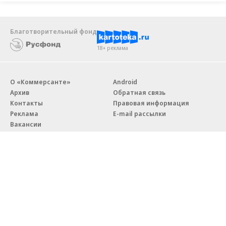
Благотворительный фонд
18+ реклама
О «Коммерсанте»
Android
Архив
Обратная связь
Контакты
Правовая информация
Реклама
E-mail рассылки
Вакансии
18+
© АО «Коммерсантъ». 127006, Москва, Оружейный переулок д. 41,
тел. +7 (495) 797-69-70.
Сетевое издание «Коммерсантъ» (доменное имя сайта:
kommersant.ru) зарегистрировано Федеральной службой
по надзору в сфере связи, информационных технологий и массовых