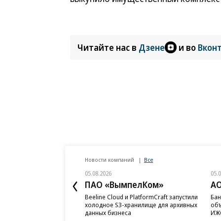
Читайте нас в
Дзене
и во
Вкон
Новости компаний
Все
05.08.2026
05.
ПАО «ВымпелКом»
АО
Beeline Cloud и PlatformCraft запустили
Бан
холодное S3-хранилище для архивных
объ
данных бизнеса
ИЖС