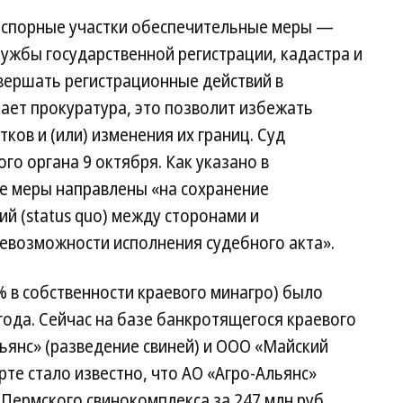
 спорные участки обеспечительные меры —
ужбы государственной регистрации, кадастра и
вершать регистрационные действий в
ает прокуратура, это позволит избежать
ков и (или) изменения их границ. Суд
го органа 9 октября. Как указано в
е меры направлены «на сохранение
й (status quo) между сторонами и
евозможности исполнения судебного акта».
 в собственности краевого мин­агро) было
года. Сейчас на базе банкротящегося краевого
ьянс» (разведение свиней) и ООО «Майский
рте стало известно, что АО «Агро-Альянс»
Пермского свинокомплекса за 247 млн руб.