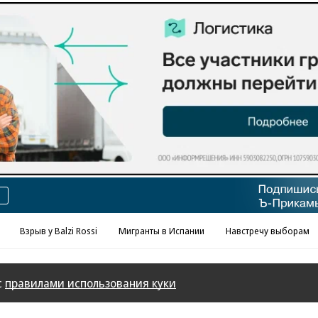
Реклама в «Ъ» www.kommersant.ru/ad
Взрыв у Balzi Rossi
Мигранты в Испании
Навстречу выборам
с
правилами использования куки