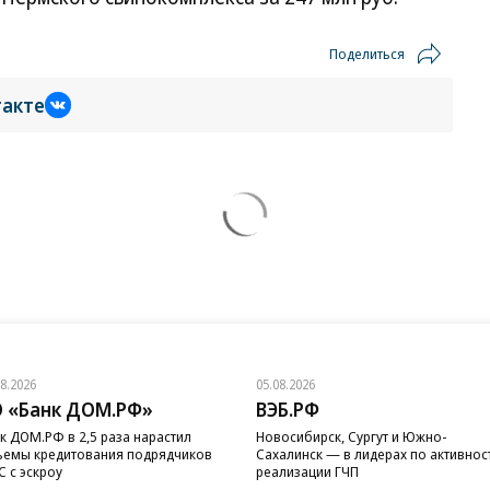
Поделиться
такте
08.2026
05.08.2026
 «Банк ДОМ.РФ»
ВЭБ.РФ
к ДОМ.РФ в 2,5 раза нарастил
Новосибирск, Сургут и Южно-
емы кредитования подрядчиков
Сахалинск — в лидерах по активнос
 с эскроу
реализации ГЧП