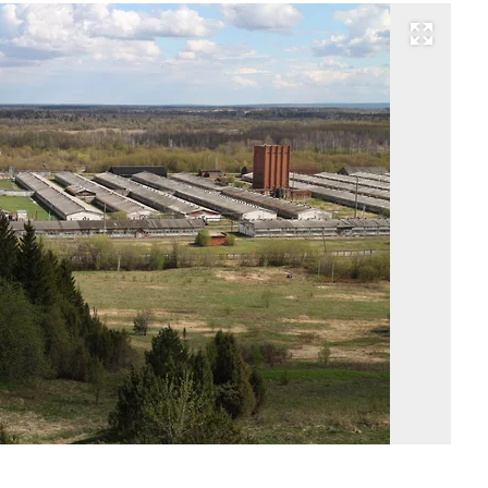
Развернуть на весь экран
Фо
М
Ки
Ко