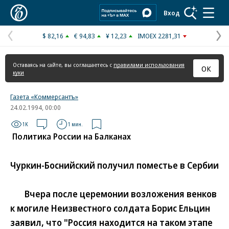
Коммерсантъ
Вход
$ 82,16
€ 94,83
¥ 12,23
IMOEX 2281,31
Предыдущая
С
страница
с
Оставаясь на сайте, вы соглашаетесь с
правилами использования
ОК
куки
Газета «Коммерсантъ»
24.02.1994, 00:00
1K
1 мин.
Политика России на Балканах
Чуркин-Боснийский получил поместье в Сербии
Вчера после церемонии возложения венков
к могиле Неизвестного солдата Борис Ельцин
заявил, что "Россия находится на таком этапе