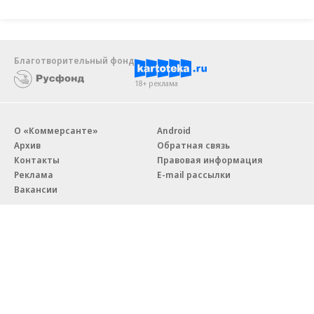
Благотворительный фонд
18+ реклама
О «Коммерсанте»
Android
Архив
Обратная связь
Контакты
Правовая информация
Реклама
E-mail рассылки
Вакансии
18+
© АО «Коммерсантъ». 127006, Москва, Оружейный переулок д. 41,
тел. +7 (495) 797-69-70.
Сетевое издание «Коммерсантъ» (доменное имя сайта:
kommersant.ru) зарегистрировано Федеральной службой