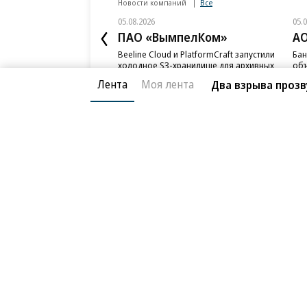
Лента
Моя лента
Два взрыва прозв
Новости компаний
Все
05.08.2026
05.
ПАО «ВымпелКом»
АО
Beeline Cloud и PlatformCraft запустили
Бан
холодное S3-хранилище для архивных
объ
данных бизнеса
ИЖС