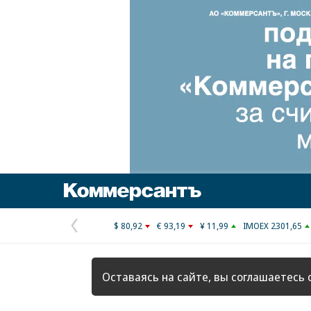
Коммерсантъ
$ 80,92
€ 93,19
¥ 11,99
IMOEX 2301,65
Предыдущая
страница
Оставаясь на сайте, вы соглашаетесь 