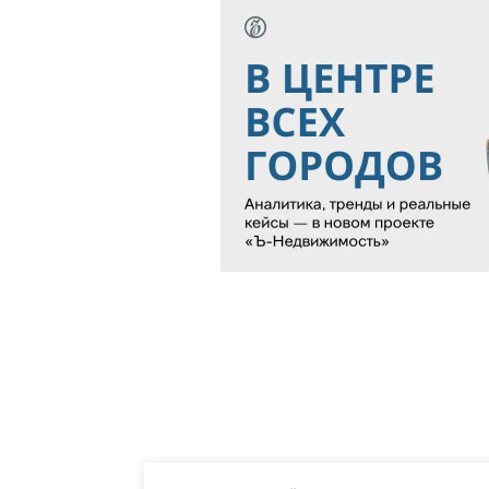
Новости партнеров
ВСУ точно получат
Рубио отреагир
десятки тысяч новых
на требование
солдат
перестать
накачивать ВСУ
оружием