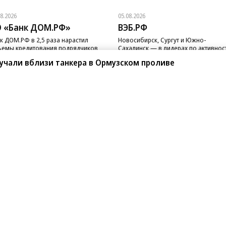
учали вблизи танкера в Ормузском проливе
08.2026
05.08.2026
 «Банк ДОМ.РФ»
ВЭБ.РФ
к ДОМ.РФ в 2,5 раза нарастил
Новосибирск, Сургут и Южно-
емы кредитования подрядчиков
Сахалинск — в лидерах по активнос
 с эскроу
реализации ГЧП