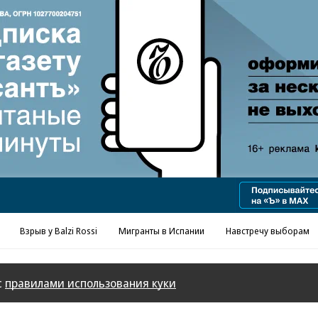
Реклама в «Ъ» www.kommersant.ru/ad
Взрыв у Balzi Rossi
Мигранты в Испании
Навстречу выборам
с
правилами использования куки