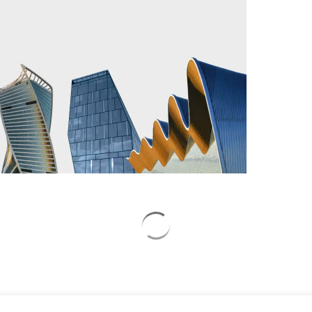
овал
Путин озвучил
Зеленский
итоговый план СВО
неожиданно
высказался о
возвращении Крыма