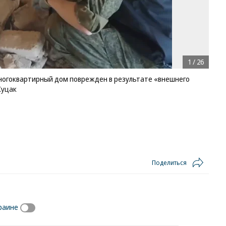
1
/
26
многоквартирный дом поврежден в результате «внешнего
Куцак
Поделиться
раине