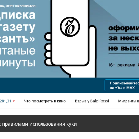
Реклама в «Ъ» www.kommersant.ru/ad
281,31
Что посмотреть в кино
Взрыв у Balzi Rossi
Мигранты в
с
правилами использования куки