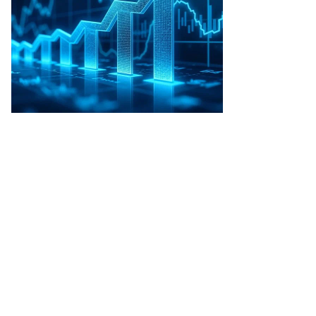
то:
атолий
анов,
ммерсантъ