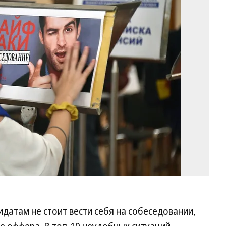
Фо
Ан
Жд
Ко
идатам не стоит вести себя на собеседовании,