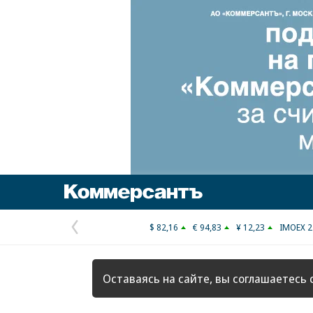
Коммерсантъ
$ 82,16
€ 94,83
¥ 12,23
IMOEX 2
Предыдущая
страница
Оставаясь на сайте, вы соглашаетесь 