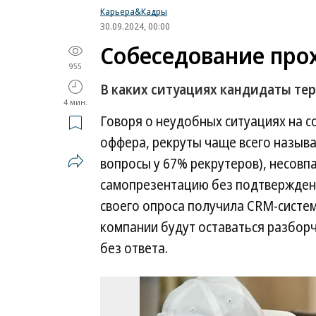
Карьера&Кадры
30.09.2024, 00:00
Собеседование про
955
В каких ситуациях кандидаты те
4 мин.
Говоря о неудобных ситуациях на с
оффера, рекруты чаще всего назыв
вопросы у 67% рекрутеров), несовпа
самопрезентацию без подтверждени
своего опроса получила CRM-система
компании будут оставаться разбор
без ответа.