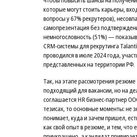
чтобы повысить шансы на получение
которые могут стоить карьеры, вхо
вопросы у 67% рекрутеров), несовпа
самопрезентация без подтверждени
немногословность (51%) — показы
CRM-системы для рекрутинга Talantix
проводился в июле 2024 года, учас
представленных на территории РФ.
Так, на этапе рассмотрения резюме
подходящий для вакансии, но на де
соглашается HR бизнес-партнер ОО
тезисах, то основные моменты: не 
понимает, куда и зачем пришел, ест
как свой опыт в резюме, и тем, что
приукрашено, а кандидат привирает