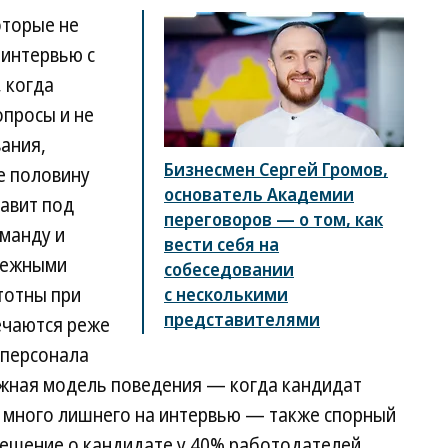
оторые не
 интервью с
 когда
опросы и не
вания,
Бизнесмен Сергей Громов,
е половину
основатель Академии
авит под
переговоров — о том, как
оманду и
вести себя на
смежными
собеседовании
тотны при
с несколькими
представителями
ечаются реже
 персонала
ожная модель поведения — когда кандидат
 много лишнего на интервью — также спорный
решение о кандидате у 40% работодателей.