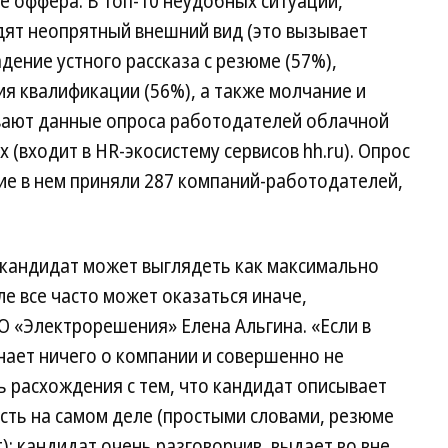
 оффера. В топ-10 неудобных ситуаций,
дят неопрятный внешний вид (это вызывает
дение устного рассказа с резюме (57%),
я квалификации (56%), а также молчание и
вают данные опроса работодателей облачной
 (входит в HR-экосистему сервисов hh.ru). Опрос
тие в нем приняли 287 компаний-работодателей,
 кандидат может выглядеть как максимально
ле все часто может оказаться иначе,
О «Электрорешения» Елена Альгина. «Если в
знает ничего о компании и совершенно не
ь расхождения с тем, что кандидат описывает
 есть на самом деле (простыми словами, резюме
); кандидат очень разговорчив, выдает во вне