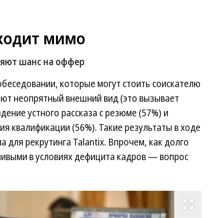
ходит мимо
ряют шанс на оффер
обеседовании, которые могут стоить соискателю
ают неопрятный внешний вид (это вызывает
дение устного рассказа с резюме (57%) и
я квалификации (56%). Такие результаты в ходе
 для рекрутинга Talantix. Впрочем, как долго
чивыми в условиях дефицита кадров — вопрос
Развернуть на весь экран