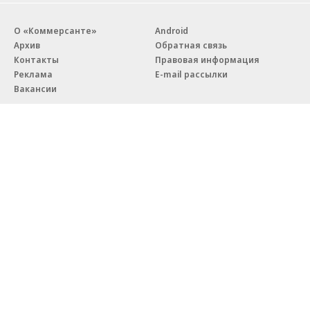
О «Коммерсанте»
Android
Архив
Обратная связь
Контакты
Правовая информация
Реклама
E-mail рассылки
Вакансии
18+
© АО «Коммерсантъ». 127006, Москва, Оружейный переулок д. 41,
тел. +7 (495) 797-69-70.
Сетевое издание «Коммерсантъ» (доменное имя сайта:
kommersant.ru) зарегистрировано Федеральной службой
по надзору в сфере связи, информационных технологий и массовых
коммуникаций (Роскомнадзор), регистрационный номер и дата
принятия решения о регистрации: серия
Эл № ФС77-76922
от 11 октября 2019 г.
Партнерские проекты/материалы, новости компаний, материалы
с пометкой «Промо» и «Официальное сообщение» опубликованы
на коммерческой основе.