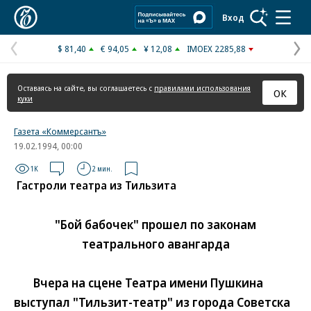
Коммерсантъ
Вход
$ 81,40
€ 94,05
¥ 12,08
IMOEX 2285,88
Предыдущая
С
страница
с
Оставаясь на сайте, вы соглашаетесь с
правилами использования
ОК
куки
Газета «Коммерсантъ»
19.02.1994, 00:00
1K
2 мин.
Гастроли театра из Тильзита
"Бой бабочек" прошел по законам
театрального авангарда
Вчера на сцене Театра имени Пушкина
выступал "Тильзит-театр" из города Советска