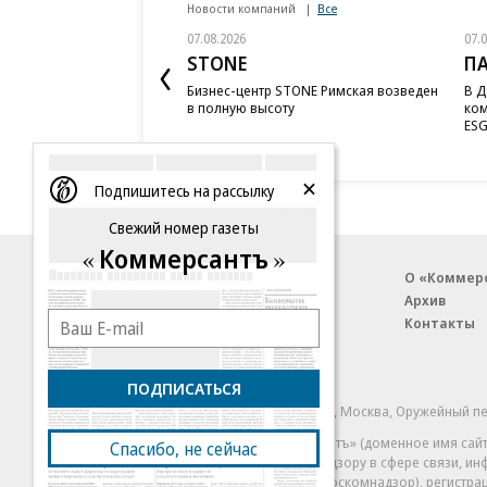
Новости компаний
Все
07.08.2026
07.
STONE
П
Бизнес-центр STONE Римская возведен
В Д
в полную высоту
ком
ESG
Подпишитесь на рассылку
Свежий номер газеты
Коммерсантъ
Благотворительный фонд
О «Коммер
Архив
Контакты
18+ реклама
ПОДПИСАТЬСЯ
© АО «Коммерсантъ». 127006, Москва, Оружейный пе
Сетевое издание «Коммерсантъ» (доменное имя сайт
Спасибо, не сейчас
Федеральной службой по надзору в сфере связи, и
и массовых коммуникаций (Роскомнадзор), регистра