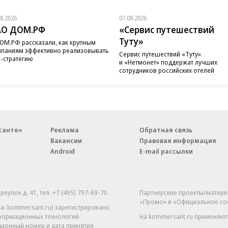
08.2026
07.08.2026
АО ДОМ.РФ
«Сервис путешествий
Туту»
ОМ.РФ рассказали, как крупным
паниям эффективно реализовывать
Сервис путешествий «Туту»
-стратегию
и «Нетмонет» поддержат лучших
сотрудников российских отелей
санте»
Реклама
Обратная связь
Вакансии
Правовая информация
Android
E-mail рассылки
реулок д. 41,
тел. +7 (495) 797-69-70.
Партнерские проекты/матери
«Промо» и «Официальное со
а: kommersant.ru) зарегистрировано
нформационных технологий
На kommersant.ru применяют
ционный номер и дата принятия