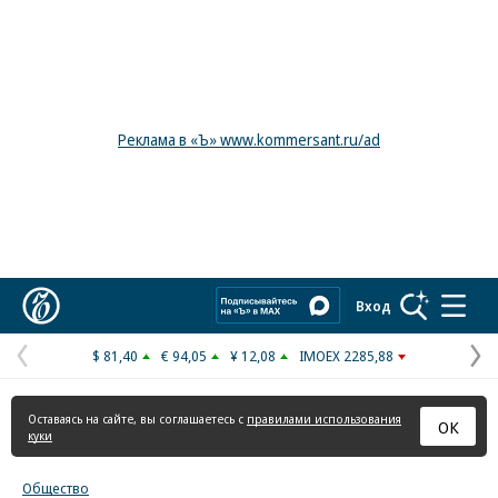
Реклама в «Ъ» www.kommersant.ru/ad
Коммерсантъ
Вход
$ 81,40
€ 94,05
¥ 12,08
IMOEX 2285,88
Предыдущая
С
страница
с
Оставаясь на сайте, вы соглашаетесь с
правилами использования
ОК
куки
Общество