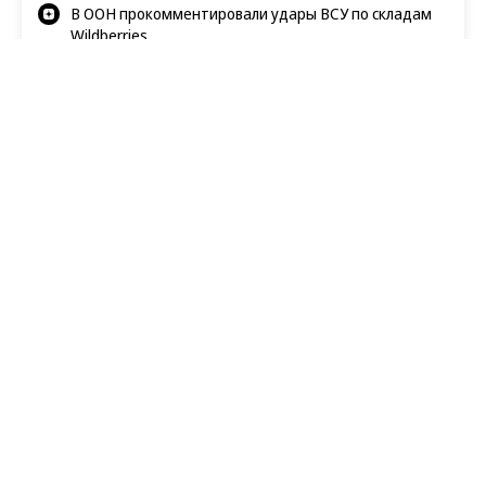
В ООН прокомментировали удары ВСУ по складам
Wildberries
Татьяна Ким прокомментировала атаки на склады
Wildberries
Коммерсантъ. Ответственный бизнес
14.05.2026, 15:47
3K
1 мин.
Поддержку семей с детьми
усилят через налоговые
механизмы
С 1 июня семьи смогут получить единовременную
выплату по НДФЛ
В России вводится новый механизм поддержки
семей с детьми через налоговые выплаты. С 1