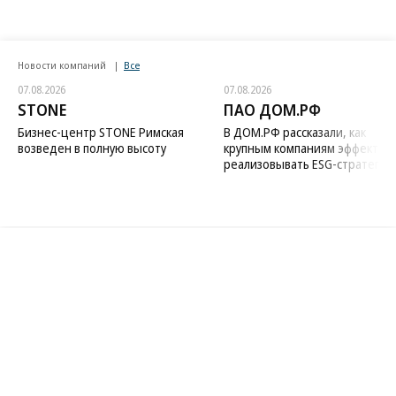
Новости компаний
Все
07.08.2026
07.08.2026
STONE
ПАО ДОМ.РФ
Бизнес-центр STONE Римская
В ДОМ.РФ рассказали, как
возведен в полную высоту
крупным компаниям эффектив
реализовывать ESG-стратегию
Благотворительный фонд
18+ реклама
О «Коммерсанте»
Android