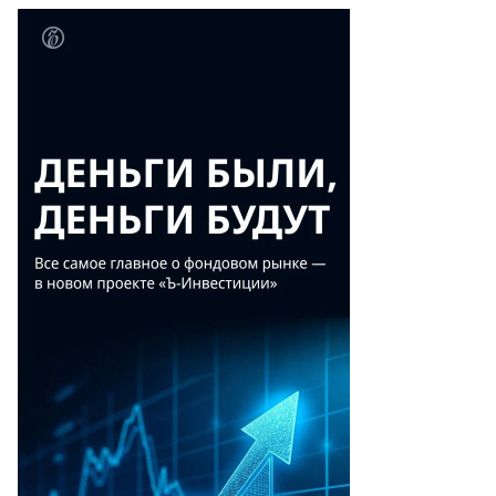
Предл.
YTM (%
(% от
Изм.
год.)
ном)
107,56
+0,12
4,80
99,5
-0,10
8,95
101,89
-0,09
7,37