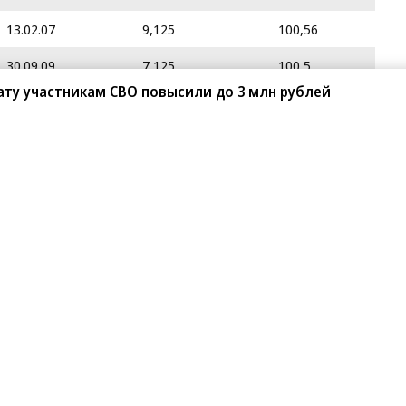
13.02.07
9,125
100,56
30.09.09
7,125
100,5
ту участникам СВО повысили до 3 млн рублей
27.10.06
10,25
100,84
10.01.07
12
101,38
09.07.07
7,625
100,37
24.09.09
9,75
103,99
20.11.06
12,75
102,5
28.09.07
7,8
100,14
29.12.06
7,6
100,2
24.10.06
6,858
100,37