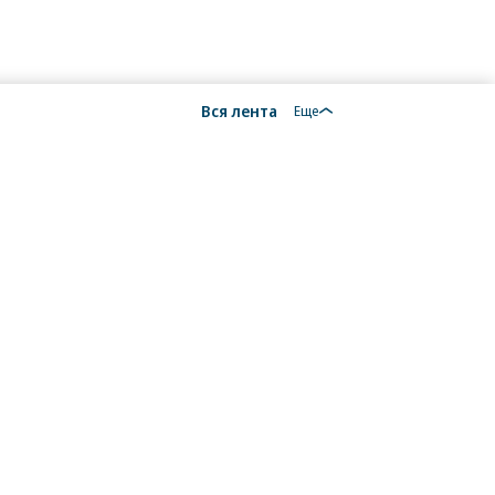
100,86
-0,03
7,70
100,88
-0,25
6,82
Вся лента
Еще
101,29
-0,03
6,35
102,38
—
7,13
100,72
—
6,89
104,49
-0,42
7,42
102,75
+0,03
5,83
100,37
-0,04
7,47
100,45
-0,02
6,70
100,4
-0,04
6,06