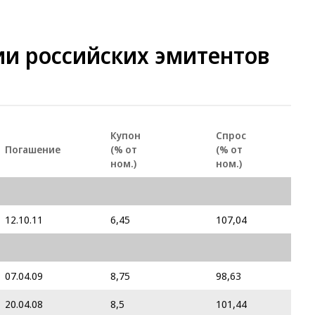
и российских эмитентов
Купон
Спрос
Погашение
(% от
(% от
ном.)
ном.)
12.10.11
6,45
107,04
07.04.09
8,75
98,63
20.04.08
8,5
101,44