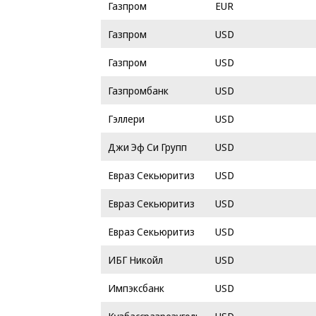
Газпром
EUR
Газпром
USD
Газпром
USD
Газпромбанк
USD
Гэллери
USD
Джи Эф Си Групп
USD
Евраз Секьюритиз
USD
Евраз Секьюритиз
USD
Евраз Секьюритиз
USD
ИБГ Никойл
USD
Импэксбанк
USD