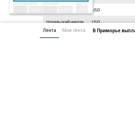
Номос-банк
USD
Норильский никель
USD
Лента
Моя лента
В Приморье выпла
Промсвязьбанк
USD
Ритцио
USD
Росбанк
USD
Росбанк
USD
Роснефть
USD
Банк Русский
USD
стандарт
РБР
RUB
Сбербанк
USD