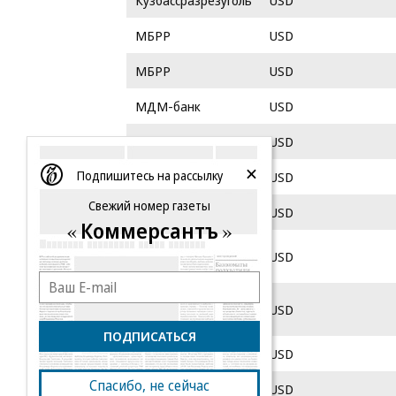
Кузбассразрезуголь
USD
МБРР
USD
МБРР
USD
МДМ-банк
USD
Мегафон
USD
Подпишитесь на рассылку
Миракс Групп
USD
Свежий номер газеты
ММК
USD
Коммерсантъ
Московский
USD
народный банк
Московский
USD
народный банк
ПОДПИСАТЬСЯ
МТС
USD
Спасибо, не сейчас
МТС
USD