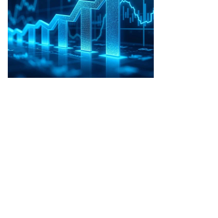
103,74
-0,20
5,98
110,69
-0,14
7,16
100,68
-0,03
6,58
100,15
—
9,09
104,52
-0,35
7,52
102,55
-0,10
8,20
102,62
-0,40
7,08
101,74
+0,82
6,91
99,11
—
7,50
98,97
-0,17
7,78
100,66
—
9,23