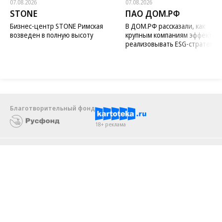
Новости компаний
Все
07.08.2026
07.08.2026
STONE
ПАО ДОМ.РФ
Бизнес-центр STONE Римская
В ДОМ.РФ рассказали, как
возведен в полную высоту
крупным компаниям эффектив
реализовывать ESG-стратегию
Благотворительный фонд
18+ реклама
О «Коммерсанте»
Android
Архив
Обратная связь
Контакты
Правовая информация
Реклама
E-mail рассылки
Вакансии