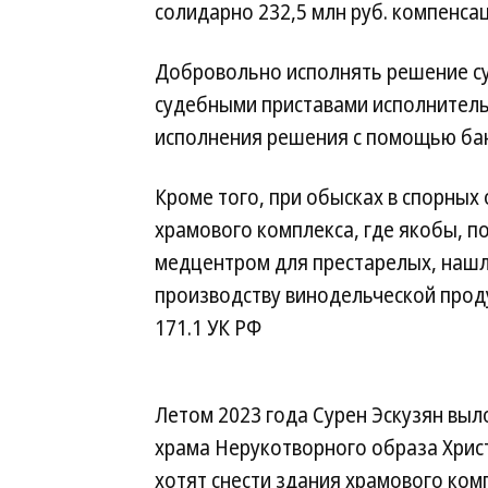
солидарно 232,5 млн руб. компенса
Добровольно исполнять решение су
судебными приставами исполнитель
исполнения решения с помощью бан
Кроме того, при обысках в спорных
храмового комплекса, где якобы, п
медцентром для престарелых, наш
производству винодельческой проду
171.1 УК РФ
Летом 2023 года Сурен Эскузян вы
храма Нерукотворного образа Христ
хотят снести здания храмового ком