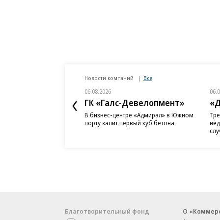
Новости компаний
Все
06.08.2026
06.
ГК «Галс-Девелопмент»
«Д
В бизнес-центре «Адмирал» в Южном
Тре
порту залит первый куб бетона
нед
слу
Благотворительный фонд
О «Коммер