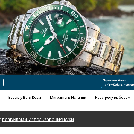
Реклама в «Ъ» www.kommersant.ru/ad
Взрыв у Balzi Rossi
Мигранты в Испании
Навстречу выборам
с
правилами использования куки