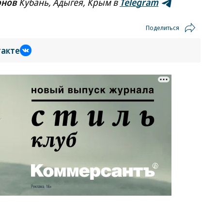
онов
Кубань, Адыгея, Крым в
Telegram
Поделиться
такте