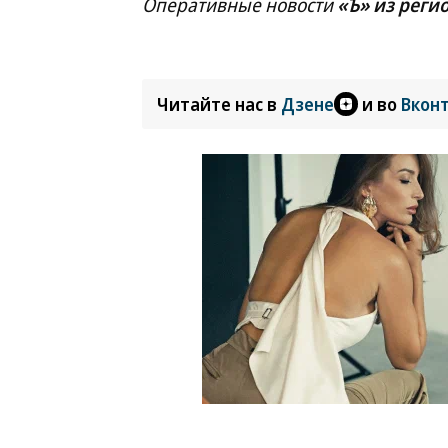
Оперативные новости
«Ъ» из реги
Читайте нас в
Дзене
и во
Вкон