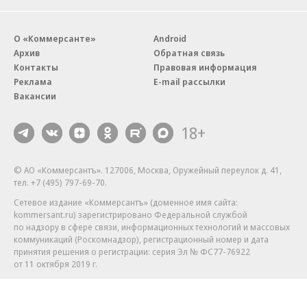
О «Коммерсанте»
Android
Архив
Обратная связь
Контакты
Правовая информация
Реклама
E-mail рассылки
Вакансии
18+
© АО «Коммерсантъ». 127006, Москва, Оружейный переулок д. 41,
тел. +7 (495) 797-69-70.
Сетевое издание «Коммерсантъ» (доменное имя сайта:
kommersant.ru) зарегистрировано Федеральной службой
по надзору в сфере связи, информационных технологий и массовых
коммуникаций (Роскомнадзор), регистрационный номер и дата
принятия решения о регистрации: серия
Эл № ФС77-76922
от 11 октября 2019 г.
Партнерские проекты/материалы, новости компаний, материалы
с пометкой «Промо» и «Официальное сообщение» опубликованы