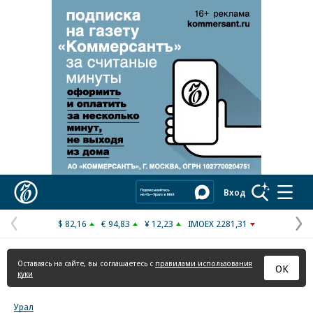
Реклама в «Ъ» www.kommersant.ru/ad
Коммерсантъ
Вход
$ 82,16
€ 94,83
¥ 12,23
IMOEX 2281,31
Предыдущая
С
страница
с
Оставаясь на сайте, вы соглашаетесь с
правилами использования
ОК
куки
Урал