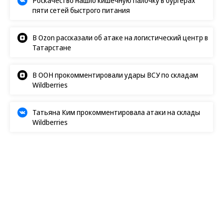
Роскачество нашло кишечную палочку в бургерах
пяти сетей быстрого питания
В Ozon рассказали об атаке на логистический центр в
Татарстане
В ООН прокомментировали удары ВСУ по складам
Wildberries
Татьяна Ким прокомментировала атаки на склады
Wildberries
Радио «Ъ FM»
28.02.2025, 17:51
795
2 мин.
Депортацию возвращают в
работу