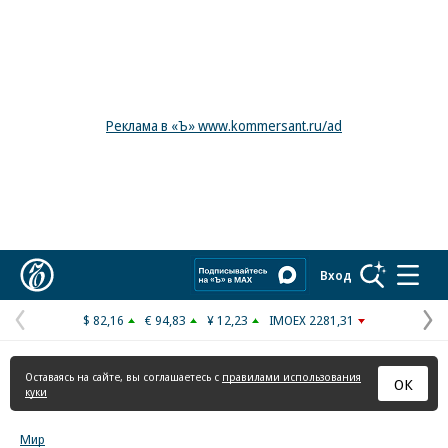
Реклама в «Ъ» www.kommersant.ru/ad
Коммерсантъ
Вход
$ 82,16
€ 94,83
¥ 12,23
IMOEX 2281,31
Предыдущая
С
страница
с
Оставаясь на сайте, вы соглашаетесь с
правилами использования
ОК
куки
Мир