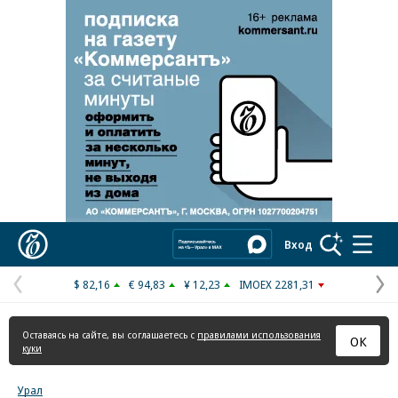
Реклама в «Ъ» www.kommersant.ru/ad
Коммерсантъ
Вход
$ 82,16
€ 94,83
¥ 12,23
IMOEX 2281,31
Предыдущая
С
страница
с
Оставаясь на сайте, вы соглашаетесь с
правилами использования
ОК
куки
Урал