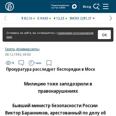
Коммерсантъ
Вход
$ 82,16
€ 94,83
¥ 12,23
IMOEX 2281,31
Предыдущая
С
страница
с
Оставаясь на сайте, вы соглашаетесь с
правилами использования
ОК
куки
Газета «Коммерсантъ»
08.12.1993, 00:00
1K
1 мин.
Прокуратура расследует беспорядки в Моск
Милицию тоже заподозрили в
правонарушениях
Бывший министр безопасности России
Виктор Баранников, арестованный по делу об