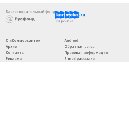
Благотворительный фонд
18+ реклама
О «Коммерсанте»
Android
Архив
Обратная связь
Контакты
Правовая информация
Реклама
E-mail рассылки
Вакансии
18+
© АО «Коммерсантъ». 127006, Москва, Оружейный переулок д. 41,
тел. +7 (495) 797-69-70.
Сетевое издание «Коммерсантъ» (доменное имя сайта:
kommersant.ru) зарегистрировано Федеральной службой
по надзору в сфере связи, информационных технологий и массовых
коммуникаций (Роскомнадзор), регистрационный номер и дата