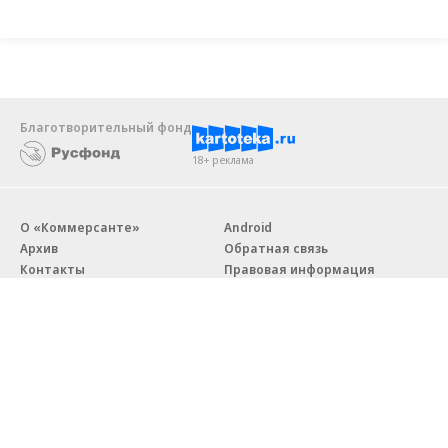
Благотворительный фонд
18+ реклама
О «Коммерсанте»
Android
Архив
Обратная связь
Контакты
Правовая информация
Реклама
E-mail рассылки
Вакансии
18+
© АО «Коммерсантъ». 127006, Москва, Оружейный переулок д. 41,
тел. +7 (495) 797-69-70.