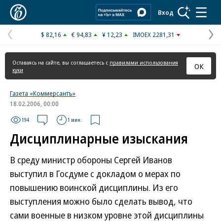
Коммерсантъ
Вход
$ 82,16
€ 94,83
¥ 12,23
IMOEX 2281,31
Предыдущая
С
страница
с
Оставаясь на сайте, вы соглашаетесь с
правилами использования
ОК
куки
Газета «Коммерсантъ»
18.02.2006, 00:00
194
1 мин.
Дисциплинарные изыскания
В среду министр обороны Сергей Иванов
выступил в Госдуме с докладом о мерах по
повышению воинской дисциплины. Из его
выступления можно было сделать вывод, что
сами военные в низком уровне этой дисциплины