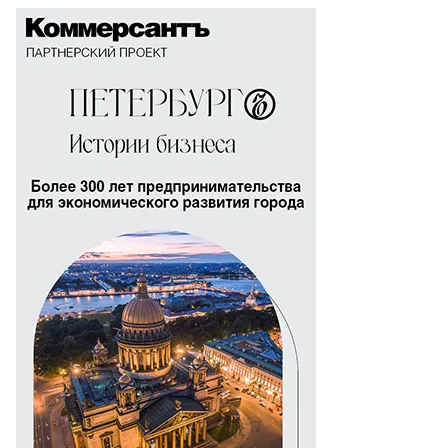
то:
есс-
ужба
ольного