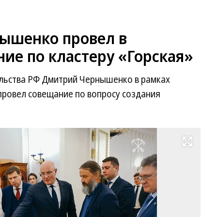
ышенко провел в
ие по кластеру «Горская»
льства РФ Дмитрий Чернышенко в рамках
провел совещание по вопросу создания
Развернуть на весь экран
Фо
Пр
сл
См