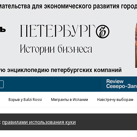
Реклама в «Ъ» www.kommersant.ru/ad
Взрыв у Balzi Rossi
Мигранты в Испании
Навстречу выборам
с
правилами использования куки