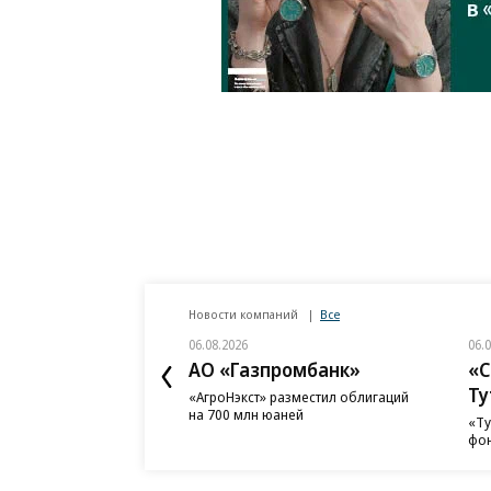
Новости компаний
Все
06.08.2026
06.
АО «Газпромбанк»
«С
Ту
«АгроНэкст» разместил облигаций
на 700 млн юаней
«Ту
фон