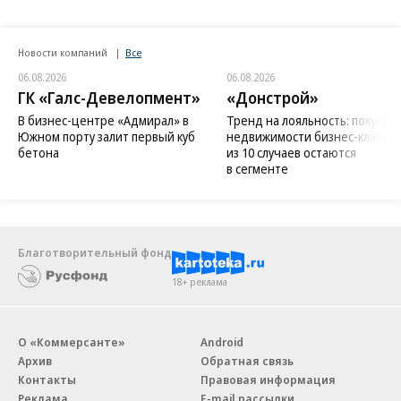
Новости компаний
Все
06.08.2026
06.08.2026
ГК «Галс-Девелопмент»
«Донстрой»
В бизнес-центре «Адмирал» в
Тренд на лояльность: покупат
Южном порту залит первый куб
недвижимости бизнес-класса в
бетона
из 10 случаев остаются
в сегменте
Благотворительный фонд
18+ реклама
О «Коммерсанте»
Android
Архив
Обратная связь
Контакты
Правовая информация
Реклама
E-mail рассылки