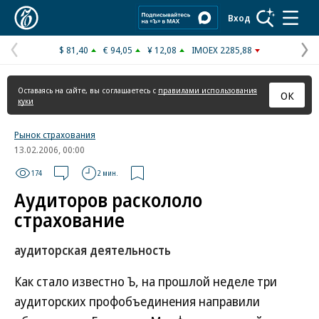
Коммерсантъ
Вход
$ 81,40
€ 94,05
¥ 12,08
IMOEX 2285,88
Предыдущая
С
страница
с
Оставаясь на сайте, вы соглашаетесь с
правилами использования
ОК
куки
Рынок страхования
13.02.2006, 00:00
174
2 мин.
Аудиторов раскололо
страхование
аудиторская деятельность
Как стало известно Ъ, на прошлой неделе три
аудиторских профобъединения направили