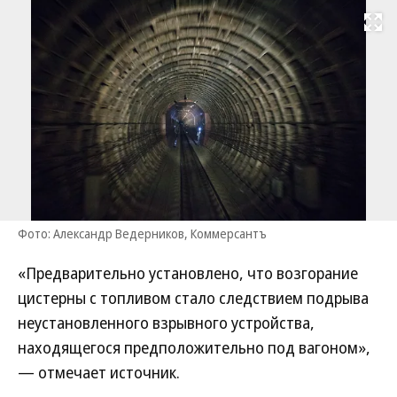
Развернуть на
Фото: Александр Ведерников, Коммерсантъ
«Предварительно установлено, что возгорание
цистерны с топливом стало следствием подрыва
неустановленного взрывного устройства,
находящегося предположительно под вагоном»,
— отмечает источник.