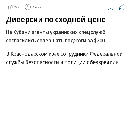
24K
2 мин.
Диверсии по сходной цене
На Кубани агенты украинских спецслужб
согласились совершать поджоги за $200
В Краснодарском крае сотрудники Федеральной
службы безопасности и полиции обезвредили
троих молодых людей, сотрудничавших с
украинскими спецслужбами. Один из
злоумышленников по собственной инициативе
нашел контакты спецслужб в Telegram-канале по
поиску быстрого заработка. За вознаграждение в
сумме $200–250 молодой человек и двое его
знакомых дали согласие поджигать релейные
шкафы на железной дороге вблизи станции