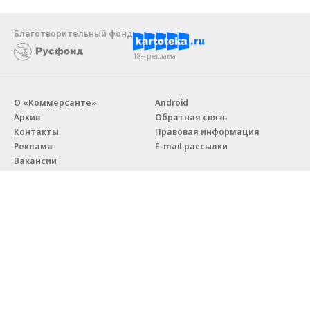
Благотворительный фонд
18+ реклама
О «Коммерсанте»
Android
Архив
Обратная связь
Контакты
Правовая информация
Реклама
E-mail рассылки
Вакансии
18+
© АО «Коммерсантъ». 127006, Москва, Оружейный переулок д. 41,
тел. +7 (495) 797-69-70.
Сетевое издание «Коммерсантъ» (доменное имя сайта:
kommersant.ru) зарегистрировано Федеральной службой
по надзору в сфере связи, информационных технологий и массовых
коммуникаций (Роскомнадзор), регистрационный номер и дата