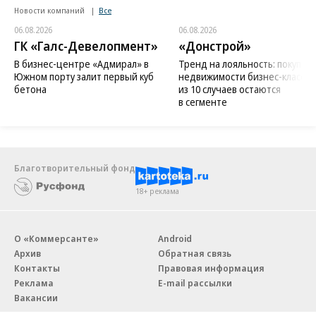
Новости компаний
Все
06.08.2026
06.08.2026
ГК «Галс-Девелопмент»
«Донстрой»
В бизнес-центре «Адмирал» в
Тренд на лояльность: покупат
Южном порту залит первый куб
недвижимости бизнес-класса в
бетона
из 10 случаев остаются
в сегменте
Благотворительный фонд
18+ реклама
О «Коммерсанте»
Android
Архив
Обратная связь
Контакты
Правовая информация
Реклама
E-mail рассылки
Вакансии