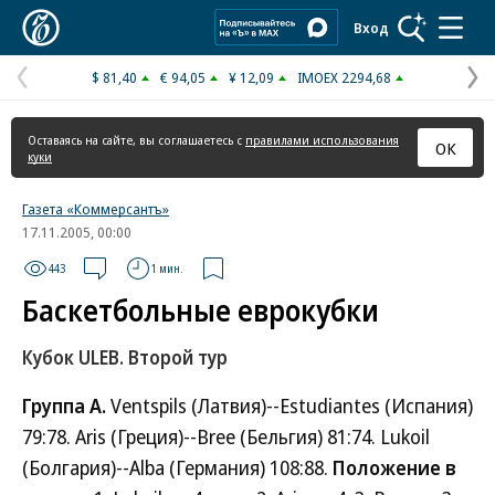
Коммерсантъ
Вход
$ 81,40
€ 94,05
¥ 12,09
IMOEX 2294,68
Предыдущая
С
страница
с
Оставаясь на сайте, вы соглашаетесь с
правилами использования
ОК
куки
Газета «Коммерсантъ»
17.11.2005, 00:00
443
1 мин.
Баскетбольные еврокубки
Кубок ULEB. Второй тур
Группа A.
Ventspils (Латвия)--Estudiantes (Испания)
79:78. Aris (Греция)--Bree (Бельгия) 81:74. Lukoil
(Болгария)--Alba (Германия) 108:88.
Положение в