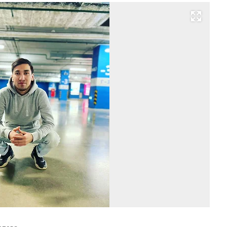
Развернуть на весь экран
Ра
Би
Фо
из
ли
ар
Ра
Би