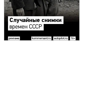
миль
магамбетов
то:
чного
хива
миля
магамбетова