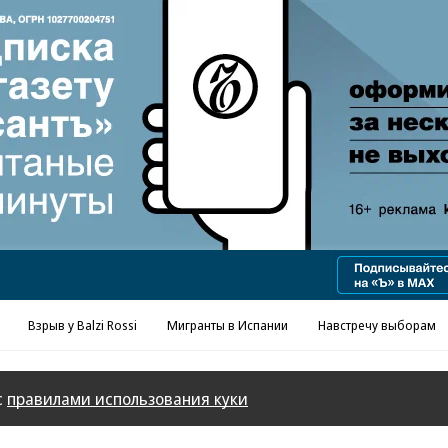
Реклама в «Ъ» www.kommersant.ru/ad
Взрыв у Balzi Rossi
Мигранты в Испании
Навстречу выборам
с
правилами использования куки