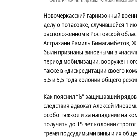
Фото: из личного архива Рамиля Бимагамб
Новочеркасский гарнизонный военны
делу о потасовке, случившейся 1 
расположенном в Ростовской област
Астрахани Рамиль Бимагамбетов, Ж
были признаны виновными в «насил
период мобилизации, вооруженного
также в «дискредитации своего ком
5,5 и 5,5 года колонии общего режи
Как пояснил “Ъ” защищавший рядов
следствия адвокат Алексей Инозем
особо тяжкое и за нападение на ко
получить до 15 лет колонии строго
тремя подсудимыми вины и их общег