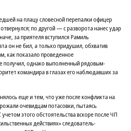
шедшей на плацу словесной перепалки офицер
 отвернулся; по другой — с разворота нанес удар
иначе, за приятеля вступился Рамиль
та он не бил, а только придушил, обхватив
вм, как показало проведенное
е получил, однако выполненный рядовым-
оритет командира в глазах его наблюдавших за
ялось еще и тем, что уже после конфликта на
угрожали очевидцам потасовки, пытаясь
С учетом этого обстоятельства вскоре после ЧП
сильственных действиях» следователь-