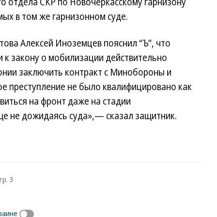
го отдела СКР по Новочеркасскому гарнизону
мых в том же гарнизонном суде.
ова Алексей Иноземцев пояснил “Ъ”, что
 к закону о мобилизации действительно
лонии заключить контракт с Минобороны и
ое преступление не было квалифицировано как
виться на фронт даже на стадии
ще не дожидаясь суда»,— сказал защитник.
тр. 3
раине