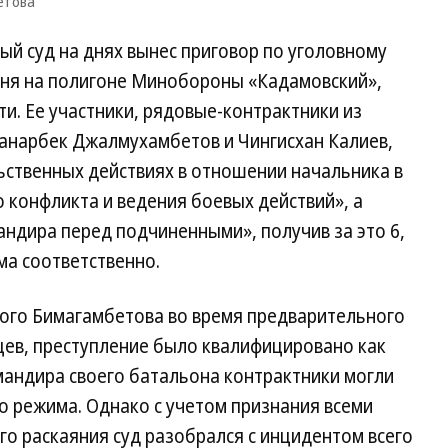
етова
й суд на днях вынес приговор по уголовному
июня на полигоне Минобороны «Кадамовский»,
и. Ее участники, рядовые-контрактники из
анарбек Джалмухамбетов и Чингисхан Калиев,
ьственных действиях в отношении начальника в
 конфликта и ведения боевых действий», а
андира перед подчиненными», получив за это 6,
ма соответственно.
ого Бимагамбетова во время предварительного
цев, преступление было квалифицировано как
мандира своего батальона контрактники могли
го режима. Однако с учетом признания всеми
о раскаяния суд разобрался с инцидентом всего