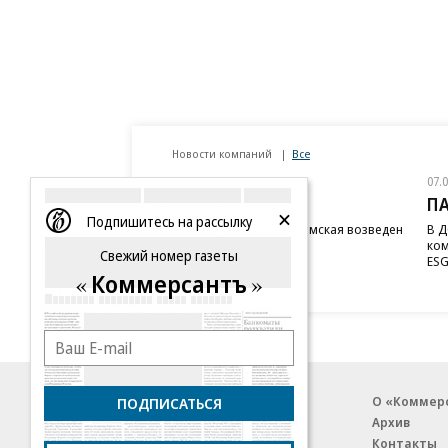
Новости компаний
Все
07.08.2026
07.
STONE
П
Подпишитесь на рассылку
Бизнес-центр STONE Римская возведен
В Д
в полную высоту
ком
Свежий номер газеты
ESG
Коммерсантъ
Благотворительный фонд
О «Коммер
ПОДПИСАТЬСЯ
Архив
Контакты