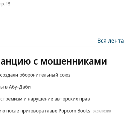
тр. 15
Вся лента
танцию с мошенниками
 создали оборонительный союз
вы в Абу-Даби
экстремизм и нарушение авторских прав
ю после приговора главе Popcorn Books
ЭКСКЛЮЗИВ