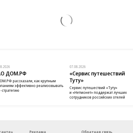
08.2026
07.08.2026
АО ДОМ.РФ
«Сервис путешествий
Туту»
ОМ.РФ рассказали, как крупным
паниям эффективно реализовывать
Сервис путешествий «Туту»
-стратегию
и «Нетмонет» поддержат лучших
сотрудников российских отелей
санте»
Реклама
Обратная связь