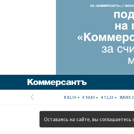
Коммерсантъ
$ 82,16
€ 94,83
¥ 12,23
IMOEX 2
Предыдущая
страница
Оставаясь на сайте, вы соглашаетесь 