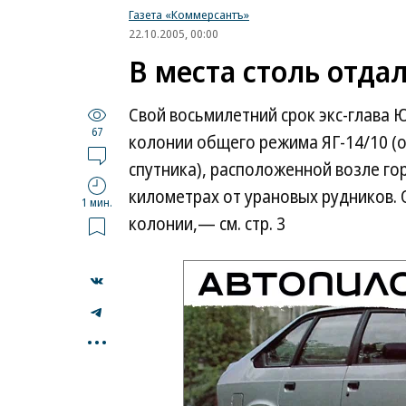
Газета «Коммерсантъ»
22.10.2005, 00:00
В места столь отда
Свой восьмилетний срок экс-глава
67
колонии общего режима ЯГ-14/10 (о
спутника), расположенной возле го
километрах от урановых рудников. 
1 мин.
колонии,— см. стр. 3
...