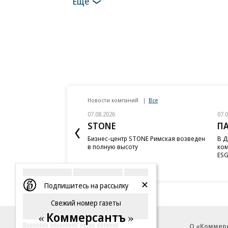
Еще
Новости компаний
Все
07.08.2026
07.
STONE
П
Бизнес-центр STONE Римская возведен
В Д
в полную высоту
ком
ESG
Подпишитесь на рассылку
Свежий номер газеты
Коммерсантъ
Благотворительный фонд
О «Коммер