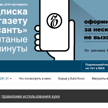
281,31
Что посмотреть в кино
Взрыв у Balzi Rossi
Мигранты в
с
правилами использования куки