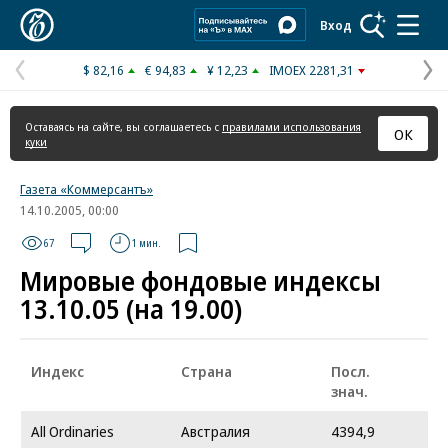
Коммерсантъ
Вход
$ 82,16
€ 94,83
¥ 12,23
IMOEX 2281,31
Предыдущая
С
страница
с
Оставаясь на сайте, вы соглашаетесь с
правилами использования
ОК
куки
Газета «Коммерсантъ»
14.10.2005, 00:00
67
1 мин.
Мировые фондовые индексы
13.10.05 (на 19.00)
Индекс
Страна
Посл.
знач.
All Ordinaries
Австралия
4394,9