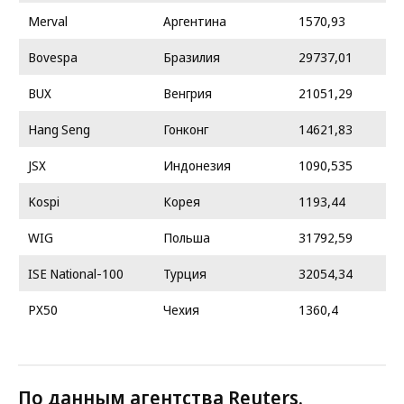
Merval
Аргентина
1570,93
Bovespa
Бразилия
29737,01
BUX
Венгрия
21051,29
Hang Seng
Гонконг
14621,83
JSX
Индонезия
1090,535
Kospi
Корея
1193,44
WIG
Польша
31792,59
ISE National-100
Турция
32054,34
PX50
Чехия
1360,4
По данным агентства Reuters.