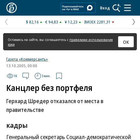
Коммерсантъ
Вход
$ 82,16
€ 94,83
¥ 12,23
IMOEX 2281,31
Предыдущая
С
страница
с
Оставаясь на сайте, вы соглашаетесь с
правилами использования
ОК
куки
Газета «Коммерсантъ»
13.10.2005, 00:00
1K
3 мин.
Канцлер без портфеля
Герхард Шредер отказался от места в
правительстве
кадры
Генеральный секретарь Социал-демократической