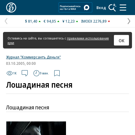
Коммерсантъ
Вход
$ 81,40
€ 94,05
¥ 12,23
IMOEX 2276,89
Предыдущая
С
страница
с
Оставаясь на сайте, вы соглашаетесь с
правилами использования
ОК
куки
Журнал "Коммерсантъ Деньги"
03.10.2005, 00:00
1K
9 мин.
Лошадиная песня
Лошадиная песня