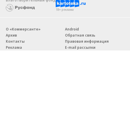
Благотворительный фонд
18+ реклама
О «Коммерсанте»
Android
Архив
Обратная связь
Контакты
Правовая информация
Реклама
E-mail рассылки
Вакансии
18+
© АО «Коммерсантъ». 127006, Москва, Оружейный переулок д. 41,
тел. +7 (495) 797-69-70.
Сетевое издание «Коммерсантъ» (доменное имя сайта:
kommersant.ru) зарегистрировано Федеральной службой
по надзору в сфере связи, информационных технологий и массовых
коммуникаций (Роскомнадзор), регистрационный номер и дата
принятия решения о регистрации: серия
Эл № ФС77-76922
от 11 октября 2019 г.