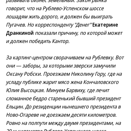
развивать бизнес земельный. Закон рынка
говорит, что на Рублево-Успенском шоссе
лошадям жить дорого, и должен бы выиграть
Пугачев. Но корреспонденту "Денег"
Екатерине
Дранкиной
показали причину, по которой может
и должен победить Кантор.
За картинг-центром сворачиваем на Рублевку. Вот
они — заборы, за которыми зверски замучили
Оксану Робски. Проезжаем Николину Гору, где на
усладу публике жарит мясо жена Кончаловского
Юлия Высоцкая. Минуем Барвиху, где лечит
сломанное бедро старенький бывший президент
Ельцин. До резиденции нынешнего президента в
Ново-Огареве не доезжаем десяти километров.
Ровно на полпути между двумя президентами, на