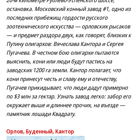
20-м километре Рублево-Успенского шоссе,
остановка. Московский конный завод #1, одно из
последних прибежищ гордости русского
зоотехнического искусства — орловских рысаков
— и предмет раздора двух, как говорят, близких к
Путину олигархов: Вячеслава Кантора и Сергея
Пугачева. В честном бою олигархи пытаются
выяснить, кони или люди будут пастись на
заводских 1200 га земли. Кантор полагает, что
кони принесут честь и славу ему и отечеству,
Пугачев прикидывает, что люди дадут примерно
по $3 млн за гектар. Узнать завод легко: забор его
окружает выше и длиннее прочих, на въезде —
памятник лошади Квадрату.
Орлов, Буденный, Кантор