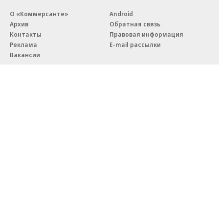
О «Коммерсанте»
Android
Архив
Обратная связь
Контакты
Правовая информация
Реклама
E-mail рассылки
Вакансии
18+
© АО «Коммерсантъ». 127006, Москва, Оружейный переулок д. 41,
тел. +7 (495) 797-69-70.
Сетевое издание «Коммерсантъ» (доменное имя сайта:
kommersant.ru) зарегистрировано Федеральной службой
по надзору в сфере связи, информационных технологий и массовых
коммуникаций (Роскомнадзор), регистрационный номер и дата
принятия решения о регистрации: серия
Эл № ФС77-76922
от 11 октября 2019 г.
Партнерские проекты/материалы, новости компаний, материалы
с пометкой «Промо» и «Официальное сообщение» опубликованы
на коммерческой основе.