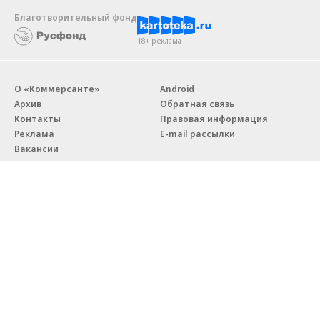
Благотворительный фонд
18+ реклама
О «Коммерсанте»
Android
Архив
Обратная связь
Контакты
Правовая информация
Реклама
E-mail рассылки
Вакансии
18+
© АО «Коммерсантъ». 127006, Москва, Оружейный переулок д. 41,
тел. +7 (495) 797-69-70.
Сетевое издание «Коммерсантъ» (доменное имя сайта:
kommersant.ru) зарегистрировано Федеральной службой
по надзору в сфере связи, информационных технологий и массовых
коммуникаций (Роскомнадзор), регистрационный номер и дата
принятия решения о регистрации: серия
Эл № ФС77-76922