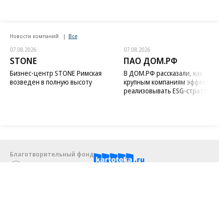
Новости компаний
Все
07.08.2026
07.08.2026
STONE
ПАО ДОМ.РФ
Бизнес-центр STONE Римская
В ДОМ.РФ рассказали, как
возведен в полную высоту
крупным компаниям эффектив
реализовывать ESG-стратегию
Благотворительный фонд
18+ реклама
О «Коммерсанте»
Android
Архив
Обратная связь