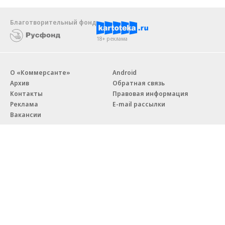
Благотворительный фонд
18+ реклама
О «Коммерсанте»
Android
Архив
Обратная связь
Контакты
Правовая информация
Реклама
E-mail рассылки
Вакансии
18+
© АО «Коммерсантъ». 127006, Москва, Оружейный переулок д. 41,
тел. +7 (495) 797-69-70.
Сетевое издание «Коммерсантъ» (доменное имя сайта:
kommersant.ru) зарегистрировано Федеральной службой
по надзору в сфере связи, информационных технологий и массовых
коммуникаций (Роскомнадзор), регистрационный номер и дата