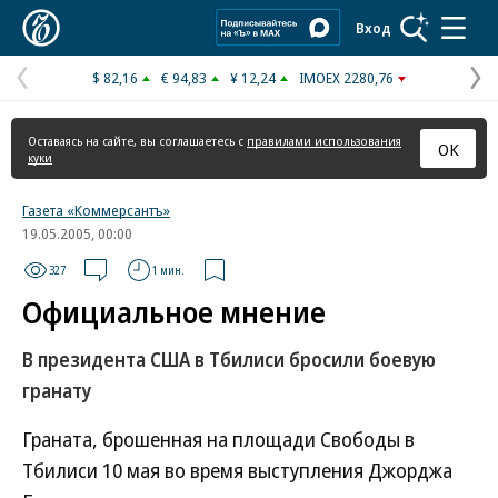
Коммерсантъ
Вход
$ 82,16
€ 94,83
¥ 12,24
IMOEX 2280,76
Предыдущая
С
страница
с
Оставаясь на сайте, вы соглашаетесь с
правилами использования
ОК
куки
Газета «Коммерсантъ»
19.05.2005, 00:00
327
1 мин.
Официальное мнение
В президента США в Тбилиси бросили боевую
гранату
Граната, брошенная на площади Свободы в
Тбилиси 10 мая во время выступления Джорджа