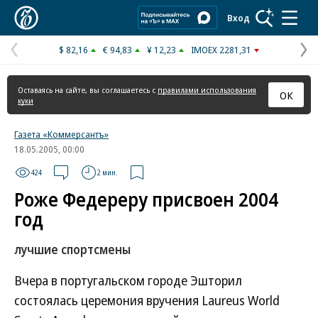
Коммерсантъ
Вход
$ 82,16
€ 94,83
¥ 12,23
IMOEX 2281,31
Предыдущая
С
страница
с
Оставаясь на сайте, вы соглашаетесь с
правилами использования
ОК
куки
Газета «Коммерсантъ»
18.05.2005, 00:00
424
2 мин.
Роже Федереру присвоен 2004
год
лучшие спортсмены
Вчера в португальском городе Эшторил
состоялась церемония вручения Laureus World