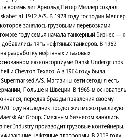
стя восемь лет Арнольд Питер Меллер создал
kabet af 1912 A/S. В 1928 году господин Меллер
 которое занялось грузовыми перевозками
том же году семья начала танкерный бизнес — к
 добавились пять нефтяных танкеров. В 1962
на разработку нефтяных и газовых
 основанном ею консорциуме Dansk Undergrunds
ell и Chevron Texaco. А в 1964 году была
 Supermarked A/S. Магазины сети сегодня есть
ермании, Польше и Швеции. В 1965-м основатель
ончался, передав бразды правления своему
1970 году наследник продолжил межотраслевую
aersk Air Group. Смежным бизнесом занялись
ainer Industry производит грузовые контейнеры,
бслуживающие нефтяные платформы. В 2003 году