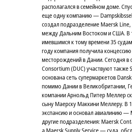
располагался в семейном доме. Спу
еще одну компанию — Dampskibssels
создал подразделение Maersk Line,
между Дальним Востоком и США. В 
имевшимся к тому времени 35 судам
году компания получила концессию 
месторождений в Дании. Сегодня в
Consortium (DUC) участвуют также Sh
основана сеть супермаркетов Dansk
помимо Дании в Великобритании, Г
компании Арнольд Питер Меллер ск
сыну Маерску Маккини Меллеру. В 
экспансию и основал авиалинию — M
другие подразделения: Maersk Cont
а Maersk Supply Service — суда, о