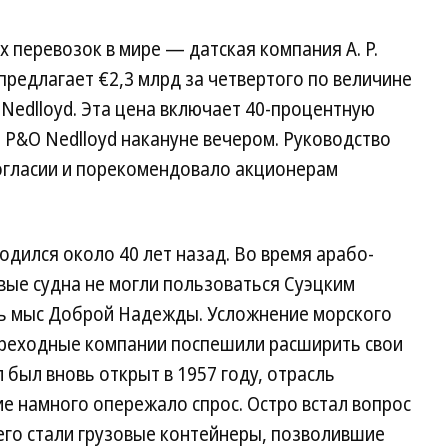
перевозок в мире — датская компания A. P.
 предлагает €2,3 млрд за четвертого по величине
Nedlloyd. Эта цена включает 40-процентную
 P&O Nedlloyd накануне вечером. Руководство
огласии и порекомендовало акционерам
дился около 40 лет назад. Во время арабо-
вые судна не могли пользоваться Суэцким
ь мыс Доброй Надежды. Усложнение морского
мореходные компании поспешили расширить свои
 был вновь открыт в 1957 году, отрасль
е намного опережало спрос. Остро встал вопрос
его стали грузовые контейнеры, позволившие