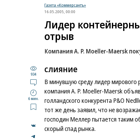
Газета «Коммерсантъ»
16.05.2005, 00:00
Лидер контейнерны
отрыв
Компания A. P. Moeller-Maersk по
слияние
934
В минувшую среду лидер мирового 
компания A. P. Moeller-Maersk объя
6 мин.
голландского конкурента P&O Nedllo
тот же день заявил, что не возража
господин Меллер пытается таким о
скорый спад рынка.