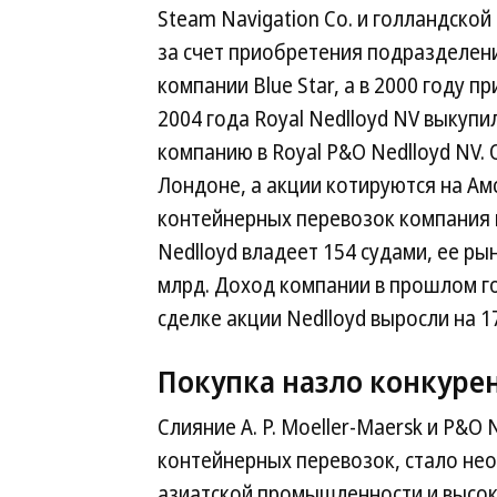
Steam Navigation Co. и голландской
за счет приобретения подразделен
компании Blue Star, а в 2000 году п
2004 года Royal Nedlloyd NV выкуп
компанию в Royal P&O Nedlloyd NV.
Лондоне, а акции котируются на А
контейнерных перевозок компания п
Nedlloyd владеет 154 судами, ее р
млрд. Доход компании в прошлом го
сделке акции Nedlloyd выросли на 1
Покупка назло конкуре
Слияние A. P. Moeller-Maersk и P&O
контейнерных перевозок, стало не
азиатской промышленности и высоки