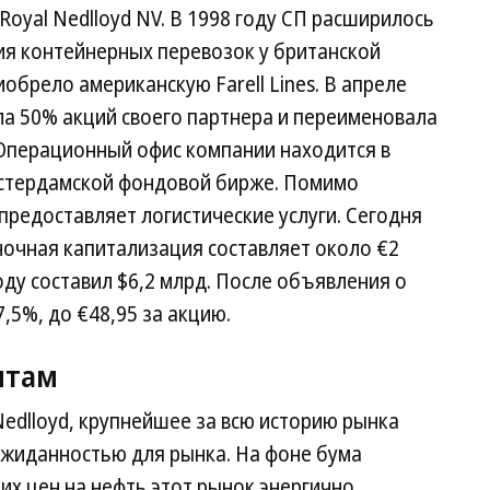
 Royal Nedlloyd NV. В 1998 году СП расширилось
ия контейнерных перевозок у британской
риобрело американскую Farell Lines. В апреле
ила 50% акций своего партнера и переименовала
 Операционный офис компании находится в
мстердамской фондовой бирже. Помимо
редоставляет логистические услуги. Сегодня
ыночная капитализация составляет около €2
ду составил $6,2 млрд. После объявления о
7,5%, до €48,95 за акцию.
нтам
 Nedlloyd, крупнейшее за всю историю рынка
ожиданностью для рынка. На фоне бума
х цен на нефть этот рынок энергично