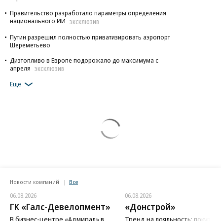
Правительство разработало параметры определения
национального ИИ
ЭКСКЛЮЗИВ
Путин разрешил полностью приватизировать аэропорт
Шереметьево
Дизтопливо в Европе подорожало до максимума с
апреля
ЭКСКЛЮЗИВ
Еще
Новости компаний
Все
06.08.2026
06.08.2026
ГК «Галс-Девелопмент»
«Донстрой»
В бизнес-центре «Адмирал» в
Тренд на лояльность: покупат