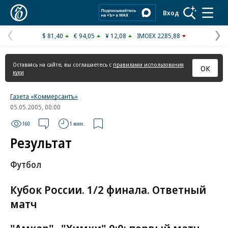
Коммерсантъ
Вход
$ 81,40
€ 94,05
¥ 12,08
IMOEX 2285,88
Предыдущая
С
страница
с
Оставаясь на сайте, вы соглашаетесь с
правилами использования
ОК
куки
Газета «Коммерсантъ»
05.05.2005, 00:00
160
1 мин.
Результат
Футбол
Кубок России. 1/2 финала. Ответный
матч