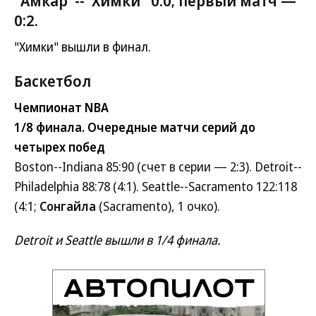
"Амкар"--"Химки" 0:0; первый матч —
0:2.
"Химки" вышли в финал.
Баскетбол
Чемпионат NBA
1/8 финала. Очередные матчи серий до
четырех побед
Boston--Indiana 85:90 (счет в серии — 2:3). Detroit--
Philadelphia 88:78 (4:1). Seattle--Sacramento 122:118
(4:1;
Сонгайла
(Sacramento), 1 очко).
Detroit и Seattle вышли в 1/4 финала.