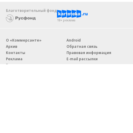
Благотворительный фонд
18+ реклама
О «Коммерсанте»
Android
Архив
Обратная связь
Контакты
Правовая информация
Реклама
E-mail рассылки
Вакансии
18+
© АО «Коммерсантъ». 127006, Москва, Оружейный переулок д. 41,
тел. +7 (495) 797-69-70.
Сетевое издание «Коммерсантъ» (доменное имя сайта:
kommersant.ru) зарегистрировано Федеральной службой
по надзору в сфере связи, информационных технологий и массовых
коммуникаций (Роскомнадзор), регистрационный номер и дата
принятия решения о регистрации: серия
Эл № ФС77-76922