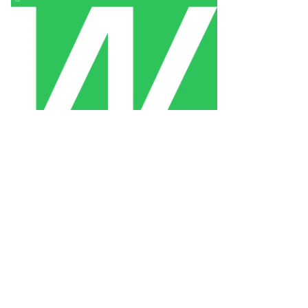
2:9
0
14:4
4
7:0
2
4:6
0
0:15
0