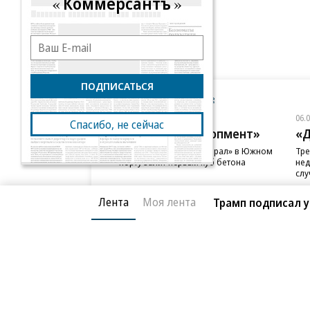
Коммерсантъ
ПОДПИСАТЬСЯ
Новости компаний
Все
06.08.2026
06.
Спасибо, не сейчас
ГК «Галс-Девелопмент»
«Д
В бизнес-центре «Адмирал» в Южном
Тре
порту залит первый куб бетона
нед
слу
Лента
Моя лента
Трамп подписал у
Благотворительный фонд
О «Коммер
Архив
Контакты