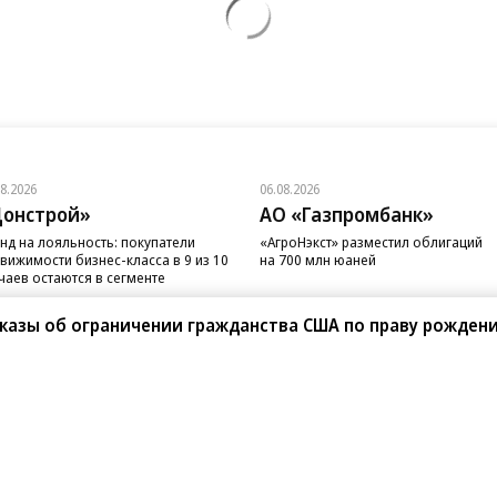
08.2026
06.08.2026
онстрой»
АО «Газпромбанк»
нд на лояльность: покупатели
«АгроНэкст» разместил облигаций
вижимости бизнес-класса в 9 из 10
на 700 млн юаней
чаев остаются в сегменте
казы об ограничении гражданства США по праву рожден
санте»
Реклама
Обратная связь
Вакансии
Правовая информация
Android
E-mail рассылки