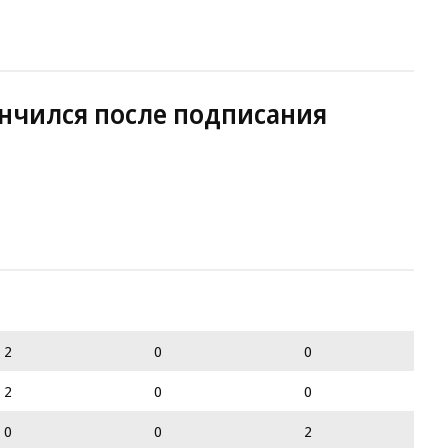
нчился после подписания
2
0
0
2
0
0
0
0
2