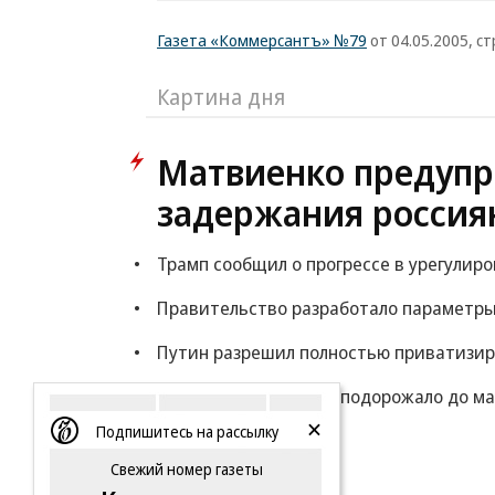
Газета «Коммерсантъ» №79
от 04.05.2005, ст
Картина дня
Матвиенко предупр
задержания россия
Трамп сообщил о прогрессе в урегулир
Правительство разработало параметры
Путин разрешил полностью приватизи
Дизтопливо в Европе подорожало до ма
Подпишитесь на рассылку
Еще
Свежий номер газеты