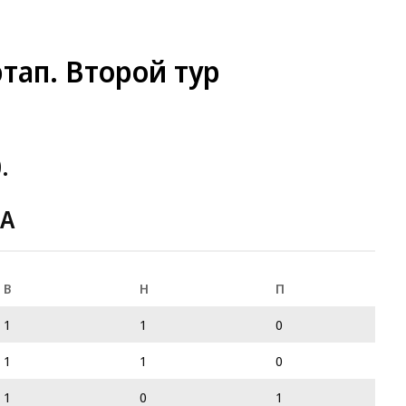
тап. Второй тур
.
 A
В
Н
П
1
1
0
1
1
0
1
0
1