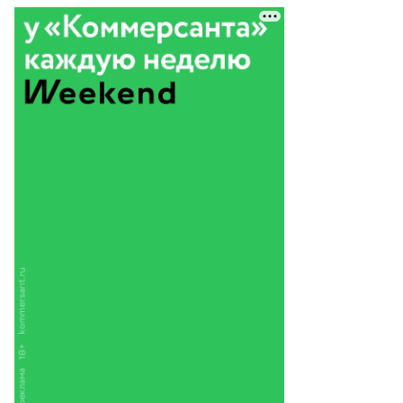
Ш
О
7:5
3
5:4
3
6:2
2