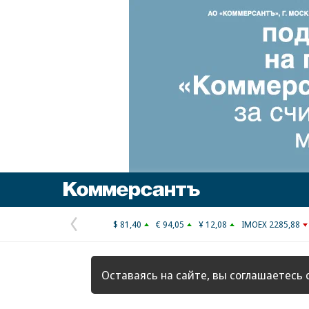
Коммерсантъ
$ 81,40
€ 94,05
¥ 12,08
IMOEX 2285,88
Предыдущая
страница
Оставаясь на сайте, вы соглашаетесь 