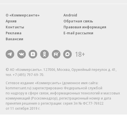
О «Коммерсанте»
Android
Архив
Обратная связь
Контакты
Правовая информация
Реклама
E-mail рассылки
Вакансии
18+
© АО «Коммерсантъ». 127006, Москва, Оружейный переулок д. 41,
тел. +7 (495) 797-69-70.
Сетевое издание «Коммерсантъ» (доменное имя сайта:
kommersant.ru) зарегистрировано Федеральной службой
по надзору в сфере связи, информационных технологий и массовых
коммуникаций (Роскомнадзор), регистрационный номер и дата
принятия решения о регистрации: серия
Эл № ФС77-76922
от 11 октября 2019 г.
Партнерские проекты/материалы, новости компаний, материалы
с пометкой «Промо» и «Официальное сообщение» опубликованы
на коммерческой основе.