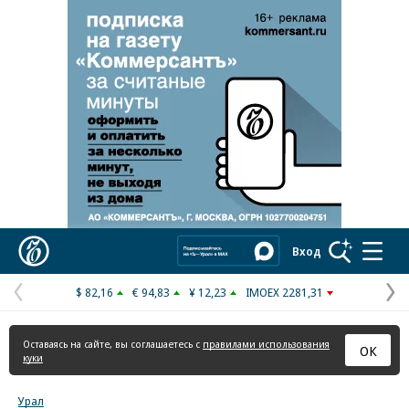
Реклама в «Ъ» www.kommersant.ru/ad
Коммерсантъ
Вход
$ 82,16
€ 94,83
¥ 12,23
IMOEX 2281,31
Предыдущая
С
страница
с
Оставаясь на сайте, вы соглашаетесь с
правилами использования
ОК
куки
Урал