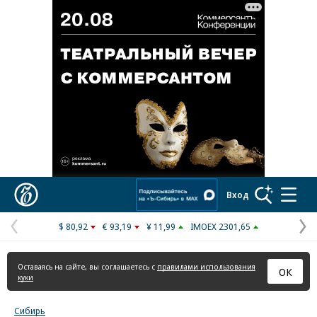
Реклама в «Ъ» www.kommersant.ru/ad
Коммерсантъ
Вход
$ 80,92
€ 93,19
¥ 11,99
IMOEX 2301,65
Предыдущая
С
страница
с
Оставаясь на сайте, вы соглашаетесь с
правилами использования
ОК
куки
Сибирь