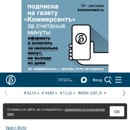
Реклама в «Ъ» www.kommersant.ru/ad
Коммерсантъ
Вход
$ 82,16
€ 94,83
¥ 12,23
IMOEX 2281,31
Предыдущая
С
страница
с
Оставаясь на сайте, вы соглашаетесь с
правилами использования
ОК
куки
Урал / Фото